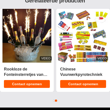
Gerelateerde producten
VIDEO
VIDEO
2025 Nieuwe 1.4 Pro
CE Goedgekeurd 1.4g
Cake Fireworks 200
UN0336 Aanpasbare
Shots Cake
Effecten Cake Vuurwerk
Contact opnemen
Contact opnemen
Pyrotechniek
Pyrotechnics voor
Consument Fireworks
Vieringen
Cake Voor Kerstmis