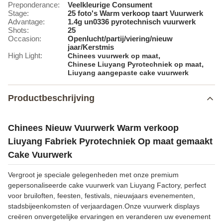
Preponderance:
Veelkleurige Consument
Stage:
25 foto's Warm verkoop taart Vuurwerk
Advantage:
1.4g un0336 pyrotechnisch vuurwerk
Shots:
25
Occasion:
Openlucht/partij/viering/nieuw
jaar/Kerstmis
High Light:
,
Chinees vuurwerk op maat
,
Chinese Liuyang Pyrotechniek op maat
Liuyang aangepaste cake vuurwerk
Productbeschrijving
Chinees Nieuw Vuurwerk Warm verkoop
Liuyang Fabriek Pyrotechniek Op maat gemaakt
Cake Vuurwerk
Vergroot je speciale gelegenheden met onze premium
gepersonaliseerde cake vuurwerk van Liuyang Factory, perfect
voor bruiloften, feesten, festivals, nieuwjaars evenementen,
stadsbijeenkomsten of verjaardagen.Onze vuurwerk displays
creëren onvergetelijke ervaringen en veranderen uw evenement