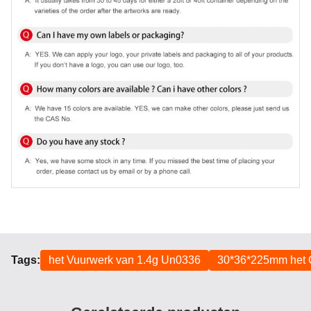
Tags:
het Vuurwerk van 1.4g Un0336
30*36*225mm het 