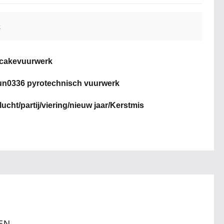
k
 cakevuurwerk
un0336 pyrotechnisch vuurwerk
ucht/partij/viering/nieuw jaar/Kerstmis
EN