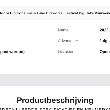
,
tdoor Big Consumers Cake Fireworks
Festival Big Cake Vuurwer
Name:
2023
Advantage:
1.4g 
epast worden)
Occasion:
Openl
Productbeschrijving
EDETAILLEERDE SPECIFICATIES EN KENMERK