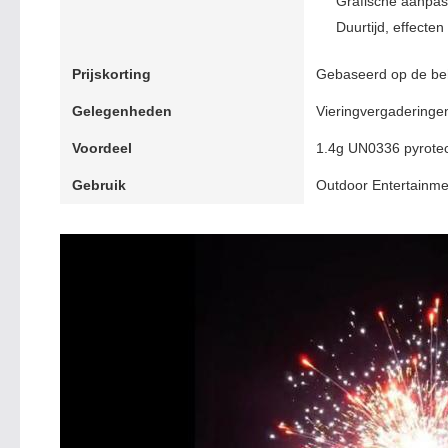
Grafische aanpas
Duurtijd, effecte
Prijskorting
Gebaseerd op de be
Gelegenheden
Vieringvergaderingen
Voordeel
1.4g UN0336 pyrote
Gebruik
Outdoor Entertainme