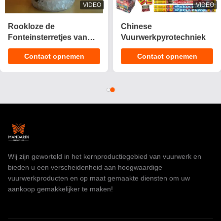
VIDEO
VIDEO
Rookloze de
Chinese
Fonteinsterretjes van
Vuurwerkpyrotechniek
het Stadiumijs/0,029
Contact opnemen
Contact opnemen
CBM Vuurwerk van
Verjaardagskaarsen
Wij zijn geworteld in het kernproductiegebied van vuurwerk en
bieden u een verscheidenheid aan hoogwaardige
vuurwerkproducten en op maat gemaakte diensten om uw
aankoop gemakkelijker te maken!