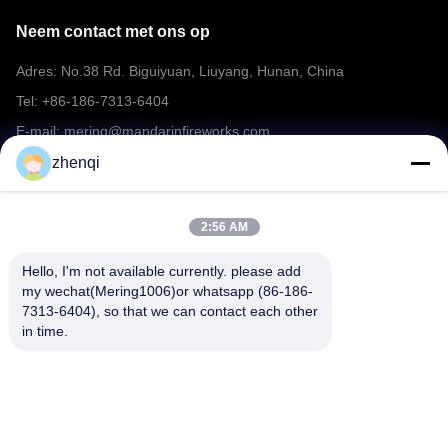
Neem contact met ons op
Adres: No.38 Rd. Biguiyuan, Liuyang, Hunan, China
Tel: +86-186-7313-6404
E-mail: mering@mandarinfireworks.com
zhenqi
Volg ons.
2:56 AM
Hello, I'm not available currently. please add 
my wechat(Mering1006)or whatsapp (86-186-
7313-6404), so that we can contact each other 
in time.
Snelle links
Over ons
producten
Nieuws
Neem contact met ons op
FAQ
Video