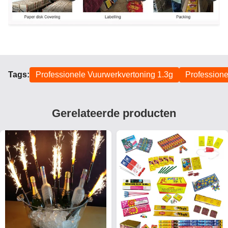
Tags:
Professionele Vuurwerkvertoning 1.3g
Professione
Gerelateerde producten