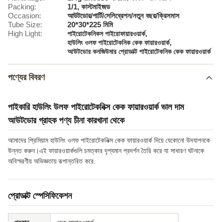
Packing:
1/1, কাস্টমাইজড
Occasion:
আউটডোর/পার্টি/সেলিব্রেশন/নতুন বছর/ক্রিসমাস
Tube Size:
20*30*225 মিমি
High Light:
,
পাইরোটেকনিকস পাইরোফায়ারওয়ার্ক
,
হাউলিং ওলফ পাইরোটেকনিক কেক ফায়ারওয়ার্ক
আউটডোর কনজিউমার প্রোডাক্ট পাইরোটেকনিক কেক ফায়ারওয়ার্ক
পণ্যের বিবরণ
পাইকারি হাউলিং উলফ পাইরোটেকনিক্স কেক ফায়ারওয়ার্ক ভাল দাম
আউটডোর গ্রাহক পণ্য চীনা কারখানা থেকে
আমাদের প্রিমিয়াম হাউলিং ওলফ পাইরোটেকনিক্স কেক ফায়ারওয়ার্ক দিয়ে যেকোনো উদযাপনকে
উন্নত করুন।এই ফায়ারওয়ার্কগুলি চমত্কার দৃশ্যমান প্রদর্শন তৈরি করে যা সাধারণ ঘটনাকে
অবিস্মরণীয় অভিজ্ঞতায় রূপান্তরিত করে.
প্রোডাক্ট স্পেসিফিকেশন