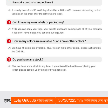
ট্যাগ:
1.4g Un0336 ফায়ারওয়ার্কস
30*36*225mm কনজিউমার কেক ফায়ার