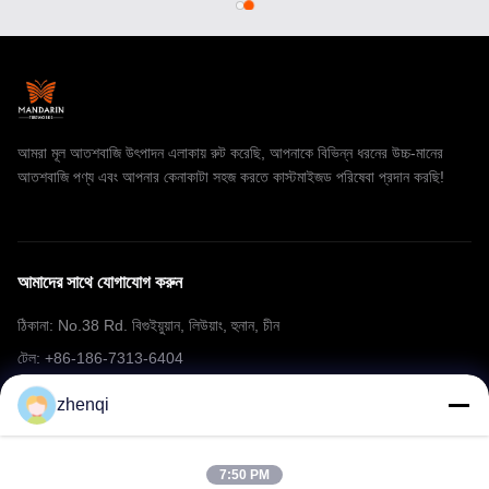
আমরা মূল আতশবাজি উৎপাদন এলাকায় রুট করেছি, আপনাকে বিভিন্ন ধরনের উচ্চ-মানের
আতশবাজি পণ্য এবং আপনার কেনাকাটা সহজ করতে কাস্টমাইজড পরিষেবা প্রদান করছি!
আমাদের সাথে যোগাযোগ করুন
ঠিকানা: No.38 Rd. বিগুইয়ুয়ান, লিউয়াং, হুনান, চীন
টেল: +86-186-7313-6404
ইমেইল: mering@mandarinfireworks.com
zhenqi
7:50 PM
আমাদের অনুসরণ করো