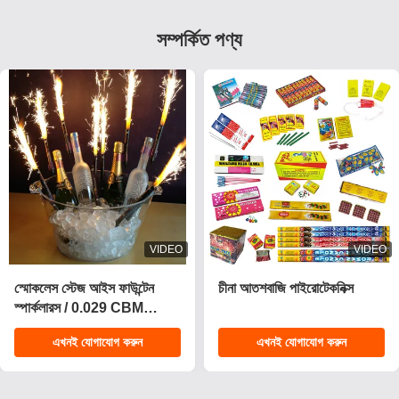
সম্পর্কিত পণ্য
VIDEO
VIDEO
২০২৫ নতুন ১.৪ প্রো কেক
সিই অনুমোদিত 1.4g ইউএন0336
ফায়ারওয়ার্ক ২০০ শট কেক
কাস্টমাইজযোগ্য প্রভাব পিষ্টক
পাইরোটেকনিক্স গ্রাহক ফায়ারওয়ার্ক
আতশবাজি উদযাপনের জন্য
এখনই যোগাযোগ করুন
এখনই যোগাযোগ করুন
ক্রিসমাসের জন্য কেক
পাইরোটেকনিক