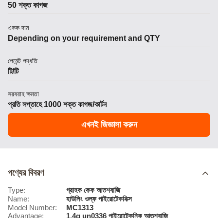
50 শক্ত কাগজ
একক দাম
Depending on your requirement and QTY
পেমেন্ট পদ্ধতি
টি/টি
সরবরাহ ক্ষমতা
প্রতি সপ্তাহে 1000 শক্ত কাগজ/কার্টন
এখনই জিজ্ঞাসা করুন
পণ্যের বিবরণ
Type:
গ্রাহক কেক আতশবাজি
Name:
হাউলিং ওল্ফ পাইরোটেকনিক্স
Model Number:
MC1313
Advantage:
1.4g un0336 পাইরোটেকনিক আতশবাজি